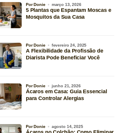
por Donie
março 13, 2026
5 Plantas que Espantam Moscas e
Mosquitos da Sua Casa
por Donie
fevereiro 24, 2025
A Flexibilidade da Profissão de
Diarista Pode Beneficiar Você
por Donie
junho 21, 2026
Ácaros em Casa: Guia Essencial
para Controlar Alergias
por Donie
agosto 14, 2025
Ácaros no Colchão: Como Eliminar