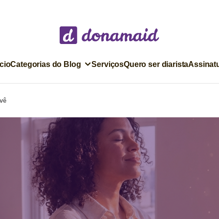
ício
Categorias do Blog
Serviços
Quero ser diarista
Assinat
 vê