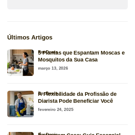
Últimos Artigos
por Donie
5 Plantas que Espantam Moscas e
Mosquitos da Sua Casa
março 13, 2026
por Donie
A Flexibilidade da Profissão de
Diarista Pode Beneficiar Você
fevereiro 24, 2025
por Donie