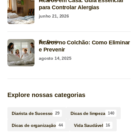
Ácaros em Casa: Guia Essencial
para Controlar Alergias
junho 21, 2026
por Donie
Ácaros no Colchão: Como Eliminar
e Prevenir
agosto 14, 2025
Explore nossas categorias
Diarista de Sucesso
Dicas de limpeza
29
140
Dicas de organização
Vida Saudável
44
16