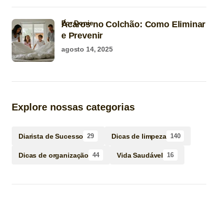
por Donie
Ácaros no Colchão: Como Eliminar
e Prevenir
agosto 14, 2025
Explore nossas categorias
Diarista de Sucesso
Dicas de limpeza
29
140
Dicas de organização
Vida Saudável
44
16