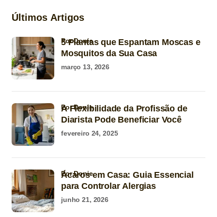
Últimos Artigos
por Donie
5 Plantas que Espantam Moscas e
Mosquitos da Sua Casa
março 13, 2026
por Donie
A Flexibilidade da Profissão de
Diarista Pode Beneficiar Você
fevereiro 24, 2025
por Donie
Ácaros em Casa: Guia Essencial
para Controlar Alergias
junho 21, 2026