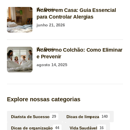
por Donie
Ácaros em Casa: Guia Essencial
para Controlar Alergias
junho 21, 2026
por Donie
Ácaros no Colchão: Como Eliminar
e Prevenir
agosto 14, 2025
Explore nossas categorias
Diarista de Sucesso
Dicas de limpeza
29
140
Dicas de organização
Vida Saudável
44
16