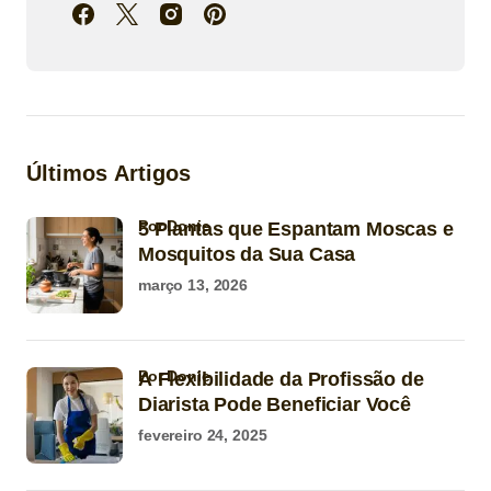
Últimos Artigos
por Donie
5 Plantas que Espantam Moscas e
Mosquitos da Sua Casa
março 13, 2026
por Donie
A Flexibilidade da Profissão de
Diarista Pode Beneficiar Você
fevereiro 24, 2025