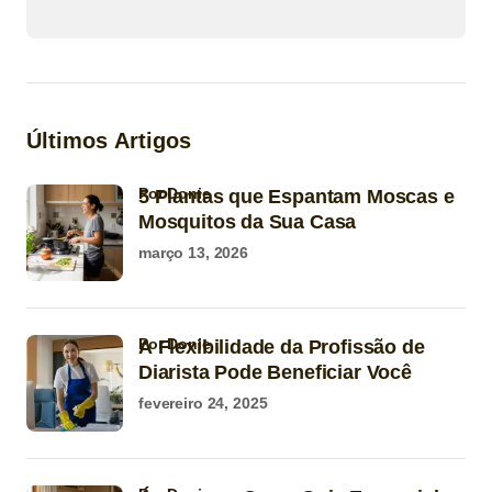
Últimos Artigos
por Donie
5 Plantas que Espantam Moscas e
Mosquitos da Sua Casa
março 13, 2026
por Donie
A Flexibilidade da Profissão de
Diarista Pode Beneficiar Você
fevereiro 24, 2025