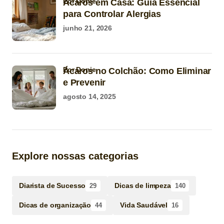
por Donie
Ácaros em Casa: Guia Essencial
para Controlar Alergias
junho 21, 2026
por Donie
Ácaros no Colchão: Como Eliminar
e Prevenir
agosto 14, 2025
Explore nossas categorias
Diarista de Sucesso
Dicas de limpeza
29
140
Dicas de organização
Vida Saudável
44
16