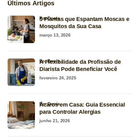
Últimos Artigos
por Donie
5 Plantas que Espantam Moscas e
Mosquitos da Sua Casa
março 13, 2026
por Donie
A Flexibilidade da Profissão de
Diarista Pode Beneficiar Você
fevereiro 24, 2025
por Donie
Ácaros em Casa: Guia Essencial
para Controlar Alergias
junho 21, 2026