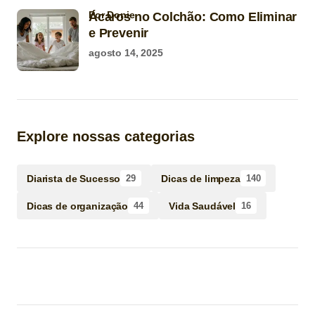
por Donie
Ácaros no Colchão: Como Eliminar
e Prevenir
agosto 14, 2025
Explore nossas categorias
Diarista de Sucesso
Dicas de limpeza
29
140
Dicas de organização
Vida Saudável
44
16