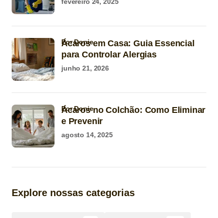
fevereiro 24, 2025
por Donie
Ácaros em Casa: Guia Essencial
para Controlar Alergias
junho 21, 2026
por Donie
Ácaros no Colchão: Como Eliminar
e Prevenir
agosto 14, 2025
Explore nossas categorias