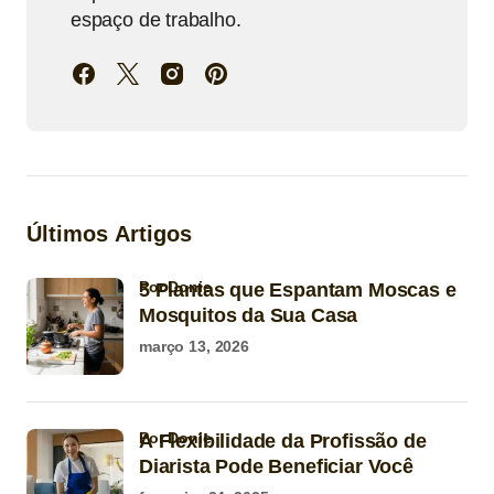
espaço de trabalho.
Últimos Artigos
por Donie
5 Plantas que Espantam Moscas e
Mosquitos da Sua Casa
março 13, 2026
por Donie
A Flexibilidade da Profissão de
Diarista Pode Beneficiar Você