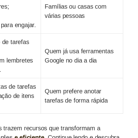
res;
Famílias ou casas com
várias pessoas
para engajar.
de tarefas
Quem já usa ferramentas
om lembretes
Google no dia a dia
.
tas de tarefas
Quem prefere anotar
ção de itens
tarefas de forma rápida
vos trazem recursos que transformam a
ples
e eficiente.
Continue lendo e descubra