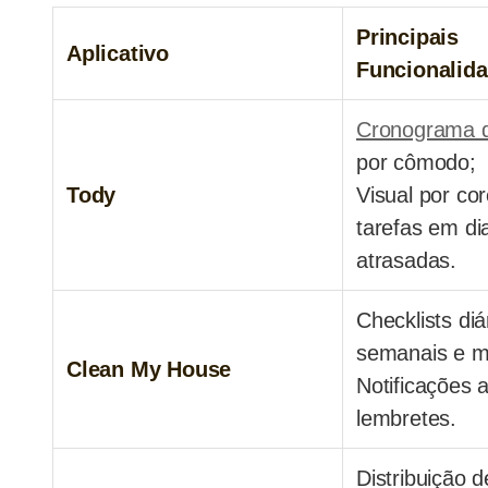
Principais
Aplicativo
Funcionalid
Cronograma d
por cômodo;
Tody
Visual por co
tarefas em di
atrasadas.
Checklists diá
semanais e m
Clean My House
Notificações 
lembretes.
Distribuição d