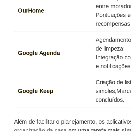
entre morado
OurHome
Pontuações e
recompensas 
Agendamento 
de limpeza;
Google Agenda
Integração c
e notificações
Criação de lis
Google Keep
simples;Marca
concluídos.
Além de facilitar o planejamento, os aplicati
organização da casa
em uma tarefa mais
sim