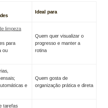
Ideal para
ades
e limpeza
Quem quer visualizar o
res para
progresso e manter a
a ou
rotina
rias,
ensais;
Quem gosta de
automáticas e
organização prática e direta
e tarefas