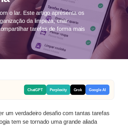
om o lar. Este artigo apresenta os
rganização da limpeza, criar
ompartilhar tarefas de forma mais
ChatGPT
Perplexity
Grok
Google AI
r um verdadeiro desafio com tantas tarefas
logia tem se tornado uma grande aliada