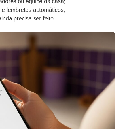
adores ou equipe da casa;
s e lembretes automáticos;
inda precisa ser feito.