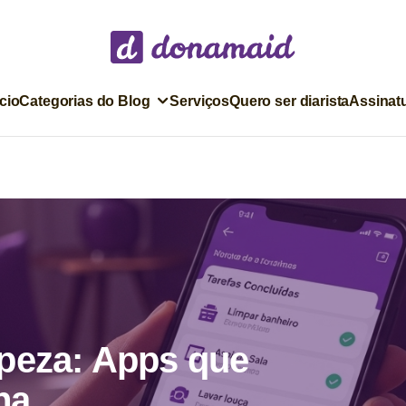
ício
Categorias do Blog
Serviços
Quero ser diarista
Assinat
peza: Apps que
na