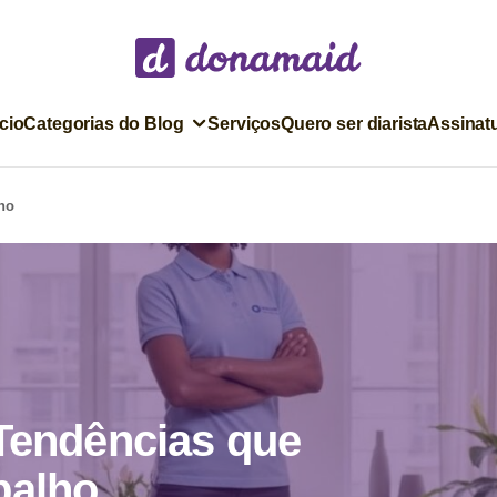
ício
Categorias do Blog
Serviços
Quero ser diarista
Assinat
ho
 Tendências que
balho