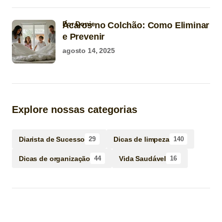
por Donie
Ácaros no Colchão: Como Eliminar
e Prevenir
agosto 14, 2025
Explore nossas categorias
Diarista de Sucesso
Dicas de limpeza
29
140
Dicas de organização
Vida Saudável
44
16