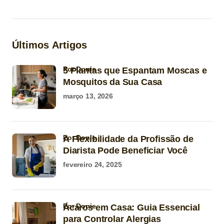
Últimos Artigos
por Donie
5 Plantas que Espantam Moscas e
Mosquitos da Sua Casa
março 13, 2026
por Donie
A Flexibilidade da Profissão de
Diarista Pode Beneficiar Você
fevereiro 24, 2025
por Donie
Ácaros em Casa: Guia Essencial
para Controlar Alergias