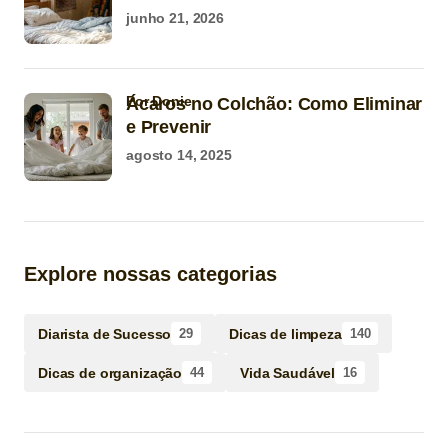
junho 21, 2026
por Donie
Ácaros no Colchão: Como Eliminar
e Prevenir
agosto 14, 2025
Explore nossas categorias
Diarista de Sucesso
Dicas de limpeza
29
140
Dicas de organização
Vida Saudável
44
16