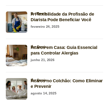
por Donie
A Flexibilidade da Profissão de
Diarista Pode Beneficiar Você
fevereiro 24, 2025
por Donie
Ácaros em Casa: Guia Essencial
para Controlar Alergias
junho 21, 2026
por Donie
Ácaros no Colchão: Como Eliminar
e Prevenir
agosto 14, 2025