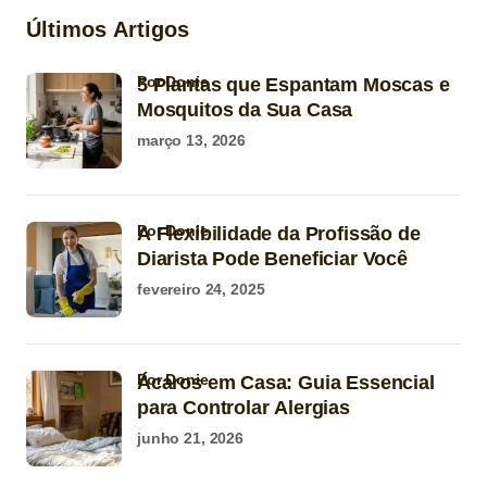
Últimos Artigos
por Donie
5 Plantas que Espantam Moscas e
Mosquitos da Sua Casa
março 13, 2026
por Donie
A Flexibilidade da Profissão de
Diarista Pode Beneficiar Você
fevereiro 24, 2025
por Donie
Ácaros em Casa: Guia Essencial
para Controlar Alergias
junho 21, 2026