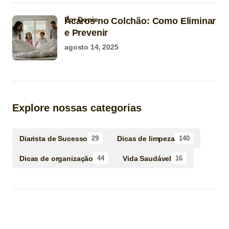
por Donie
Ácaros no Colchão: Como Eliminar
e Prevenir
agosto 14, 2025
Explore nossas categorias
Diarista de Sucesso
Dicas de limpeza
29
140
Dicas de organização
Vida Saudável
44
16