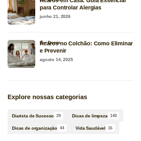
Ácaros em Casa: Guia Essencial
para Controlar Alergias
junho 21, 2026
por Donie
Ácaros no Colchão: Como Eliminar
e Prevenir
agosto 14, 2025
Explore nossas categorias
Diarista de Sucesso
Dicas de limpeza
29
140
Dicas de organização
Vida Saudável
44
16