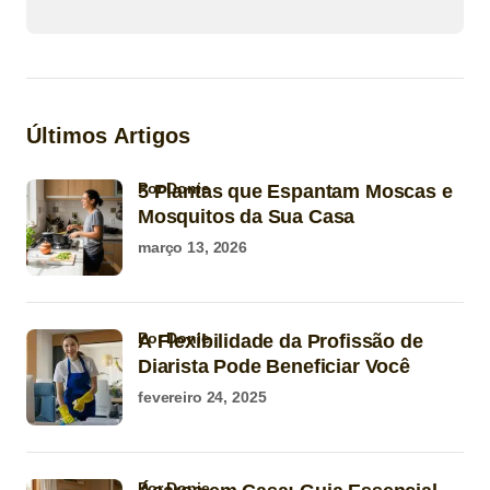
Últimos Artigos
por Donie
5 Plantas que Espantam Moscas e
Mosquitos da Sua Casa
março 13, 2026
por Donie
A Flexibilidade da Profissão de
Diarista Pode Beneficiar Você
fevereiro 24, 2025
por Donie