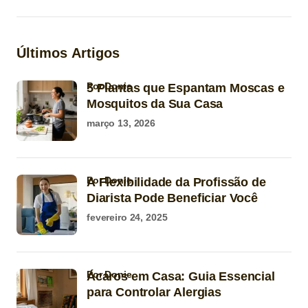
Últimos Artigos
por Donie
5 Plantas que Espantam Moscas e
Mosquitos da Sua Casa
março 13, 2026
por Donie
A Flexibilidade da Profissão de
Diarista Pode Beneficiar Você
fevereiro 24, 2025
por Donie
Ácaros em Casa: Guia Essencial
para Controlar Alergias