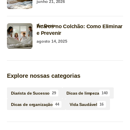
junho 21, 2026
por Donie
Ácaros no Colchão: Como Eliminar
e Prevenir
agosto 14, 2025
Explore nossas categorias
Diarista de Sucesso
Dicas de limpeza
29
140
Dicas de organização
Vida Saudável
44
16