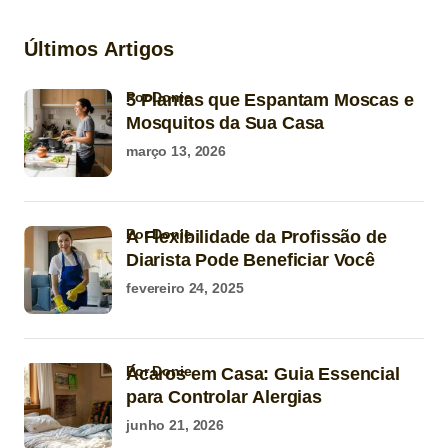
Últimos Artigos
por Donie
5 Plantas que Espantam Moscas e
Mosquitos da Sua Casa
março 13, 2026
por Donie
A Flexibilidade da Profissão de
Diarista Pode Beneficiar Você
fevereiro 24, 2025
por Donie
Ácaros em Casa: Guia Essencial
para Controlar Alergias
junho 21, 2026