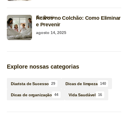
por Donie
Ácaros no Colchão: Como Eliminar
e Prevenir
agosto 14, 2025
Explore nossas categorias
Diarista de Sucesso
Dicas de limpeza
29
140
Dicas de organização
Vida Saudável
44
16